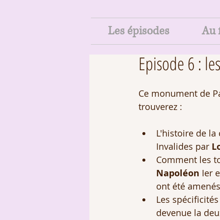
Les épisodes
Au f
Episode 6 : les
Ce monument de Pa
trouverez :
L'histoire de la
Invalides par 
L
Comment les t
Napoléon 
Ier e
ont été amenés
Les spécificités 
devenue la deu