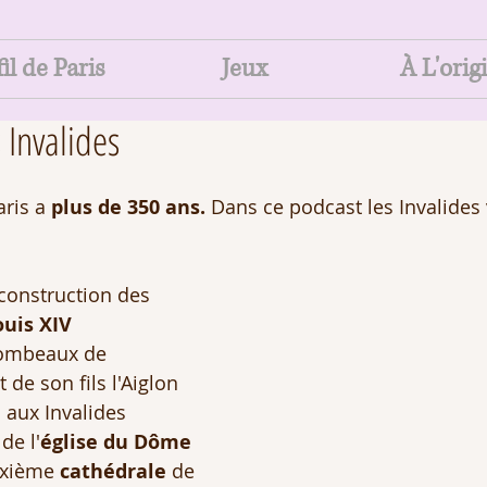
il de Paris
Jeux
À L'orig
 Invalides 
ris a 
plus de 350 ans.
 Dans ce podcast les Invalides
 construction des 
ouis XIV
ombeaux de 
t de son fils l'Aiglon 
 aux Invalides
de l'
église du Dôme 
xième 
cathédrale 
de 