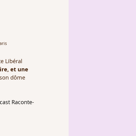
aris
e Libéral 
ire, et une 
t son dôme 
dcast Raconte-