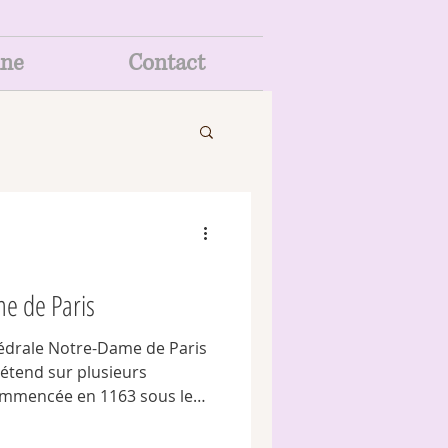
ine
Contact
me de Paris
hédrale Notre-Dame de Paris
'étend sur plusieurs
commencée en 1163 sous le
té achevée au XIVe siècle.