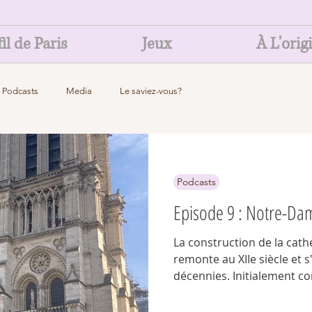
il de Paris
Jeux
À L'orig
Podcasts
Media
Le saviez-vous?
Podcasts
Episode 9 : Notre-Da
La construction de la cat
remonte au XIIe siècle et s
décennies. Initialement 
règne de Louis VII, elle a é