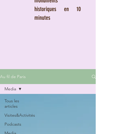
monuments
historiques en 10
minutes
Au fil de Paris
Media
Tous les
articles
Visites&Activités
Podcasts
Media