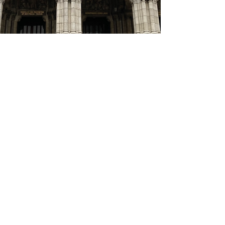
Podcasts
Episode 14 : la Basilique du
Sacré-Coeur