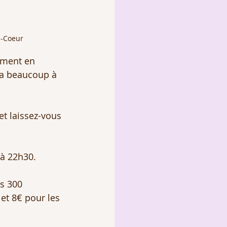
é-Coeur
ement en 
 a beaucoup à 
t laissez-vous 
 à 22h30.
s 300 
et 8€ pour les 