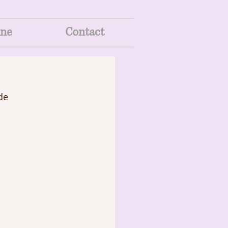
ine
Contact
de 