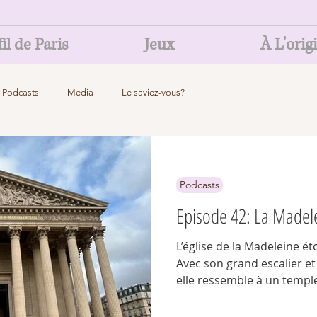
il de Paris
Jeux
À L'orig
Podcasts
Media
Le saviez-vous?
Podcasts
Episode 42: La Madel
L’église de la Madeleine é
Avec son grand escalier e
elle ressemble à un templ
église. Son histoire, liée 
explique cette architectur