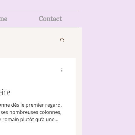
ine
Contact
eine
tonne dès le premier regard.
t ses nombreuses colonnes,
e romain plutôt qu’à une
à Louis XV et à Napoléon,
e unique. Derrière cette