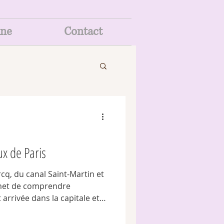
ine
Contact
ux de Paris
rcq, du canal Saint-Martin et
rmet de comprendre
arrivée dans la capitale et
e de marchandises s'est
ux. C'est aussi