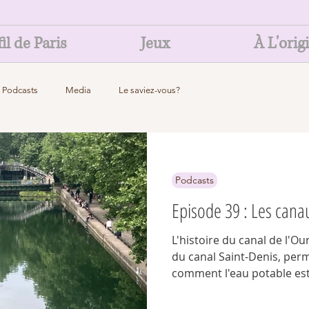
il de Paris
Jeux
À L'orig
Podcasts
Media
Le saviez-vous?
Podcasts
Episode 39 : Les cana
L'histoire du canal de l'Ou
du canal Saint-Denis, pe
comment l'eau potable est 
comment tout un commerc
développé grâce à ces cana