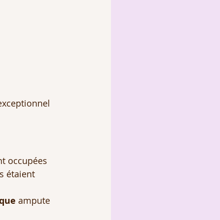
exceptionnel 
nt occupées 
s étaient 
ique
 ampute 