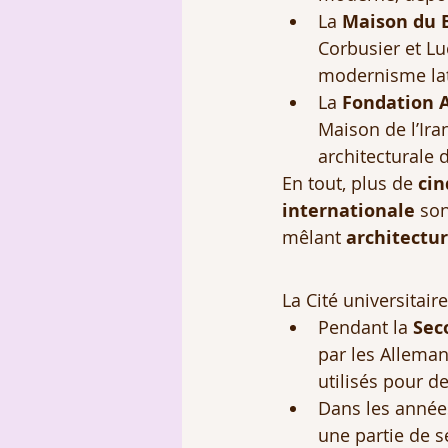
La 
Maison du B
Corbusier et Luc
modernisme lat
La 
Fondation 
Maison de l’Iran
architecturale 
En tout, plus de 
cin
internationale
 son
mêlant 
architectu
La Cité universitai
Pendant la 
Sec
par les Alleman
utilisés pour de
Dans les années
une partie de s