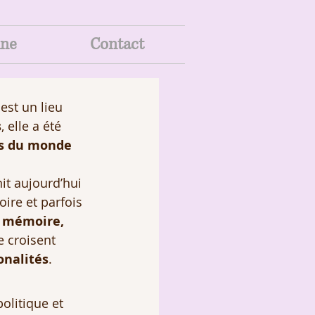
ine
Contact
 est un lieu 
s
, elle a été 
s du monde 
nit aujourd’hui 
toire et parfois 
e mémoire, 
e croisent 
onalités
.
olitique et 