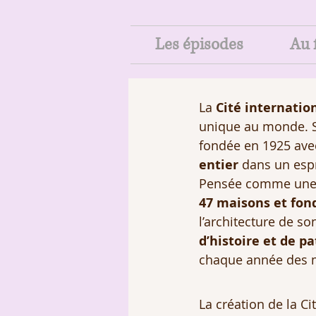
Les épisodes
Au f
La 
Cité internatio
unique au monde. Si
fondée en 1925 avec 
entier
 dans un espr
Pensée comme une 
47 maisons et fon
l’architecture de so
d’histoire et de p
chaque année des mi
La création de la Ci