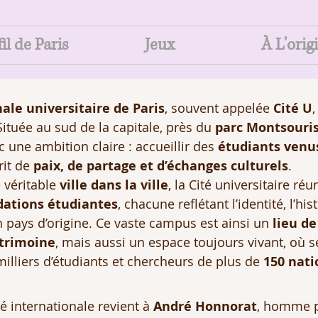
il de Paris
Jeux
À L'orig
nale universitaire de Paris
, souvent appelée 
Cité U
,
tuée au sud de la capitale, près du 
parc Montsouri
une ambition claire : accueillir des 
étudiants venu
it de 
paix, de partage et d’échanges culturels
.
véritable 
ville dans la ville
, la Cité universitaire réu
dations étudiantes
, chacune reflétant l’identité, l’his
n pays d’origine. Ce vaste campus est ainsi un 
lieu d
atrimoine
, mais aussi un espace toujours vivant, où s
lliers d’étudiants et chercheurs de plus de 
150 nati
té internationale revient à 
André Honnorat
, homme p