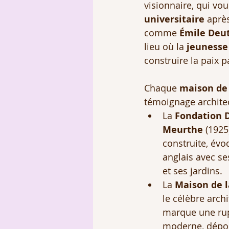
visionnaire, qui vou
universitaire
 aprè
comme 
Émile Deu
lieu où la 
jeunesse
construire la paix pa
Chaque 
maison de 
témoignage archite
La 
Fondation D
Meurthe
 (1925
construite, évo
anglais avec se
et ses jardins.
La 
Maison de l
le célèbre archi
marque une rup
moderne, dépou