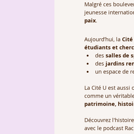
Malgré ces boulevers
jeunesse internation
paix
.
Aujourd’hui, la 
Cité
étudiants et cher
des 
salles de 
des 
jardins r
un espace de re
La Cité U est aussi 
comme un véritable
patrimoine, histo
Découvrez l'histoire
avec le podcast Rac