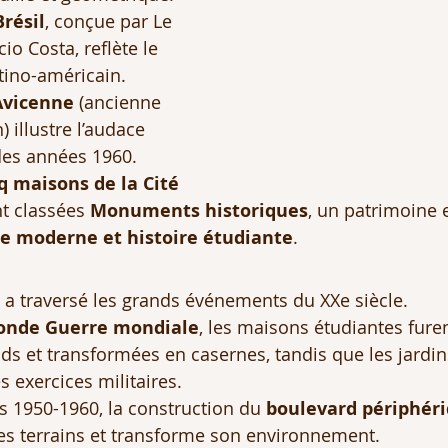
résil
, conçue par Le 
io Costa, reflète le 
ino-américain.
Avicenne
 (ancienne 
) illustre l’audace 
des années 1960.
q maisons de la Cité 
t classées 
Monuments historiques
, un patrimoine 
re moderne et histoire étudiante
.
re a traversé les grands événements du XXe siècle.
onde Guerre mondiale
, les maisons étudiantes fure
ds et transformées en casernes, tandis que les jardin
s exercices militaires.
 1950-1960, la construction du 
boulevard périphér
es terrains et transforme son environnement.