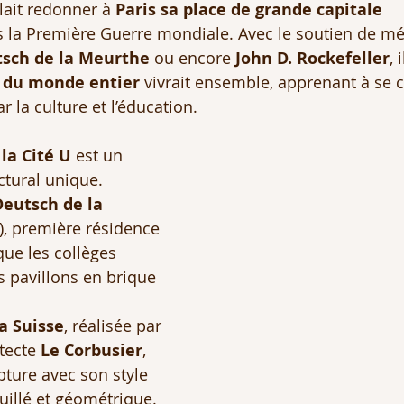
lait redonner à 
Paris sa place de grande capitale 
s la Première Guerre mondiale. Avec le soutien de mé
tsch de la Meurthe
 ou encore 
John D. Rockefeller
, 
 du monde entier
 vivrait ensemble, apprenant à se c
r la culture et l’éducation.
la Cité U
 est un 
ctural unique.
eutsch de la 
), première résidence 
que les collèges 
s pavillons en brique 
a Suisse
, réalisée par 
tecte 
Le Corbusier
, 
ture avec son style 
illé et géométrique.